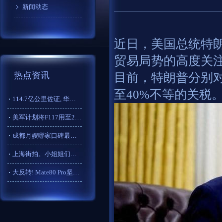
新闻动态
近日，美国总统特
贸易局势的高度关
热点资讯
目前，特朗普分别对
至40%不等的关税
114.7亿公里佐证, 华为乾崑
美军计划将F117用至2034, 作
成都月嫂哪家口碑最好？
上海街拍。小姐姐们美的
大反转! Mate80 Pro坚持曲屏